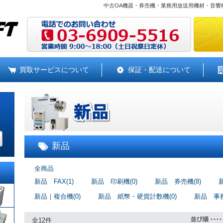
中古OA機器・券売機・業務用放送用機材・音響
買取サービスについて
保証・配送について
新品
全商品
新品 FAX(1)
新品 印刷機(0)
新品 券売機(8)
新品｜複合機(0)
新品 紙幣・硬貨計数機(0)
新品 事務
全12件