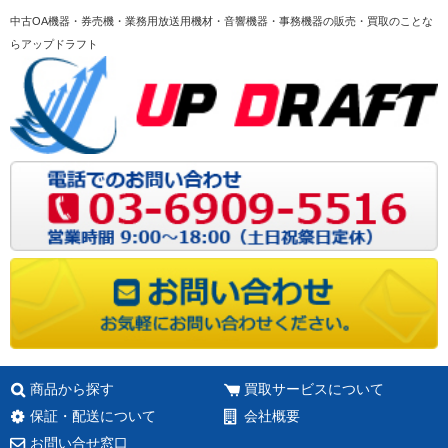
中古OA機器・券売機・業務用放送用機材・音響機器・事務機器の販売・買取のことな
らアップドラフト
商品から探す
買取サービスについて
保証・配送について
会社概要
お問い合せ窓口