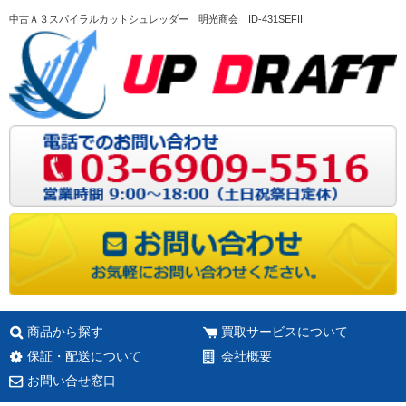
中古Ａ３スパイラルカットシュレッダー 明光商会 ID-431SEFII
商品から探す
買取サービスについて
保証・配送について
会社概要
お問い合せ窓口