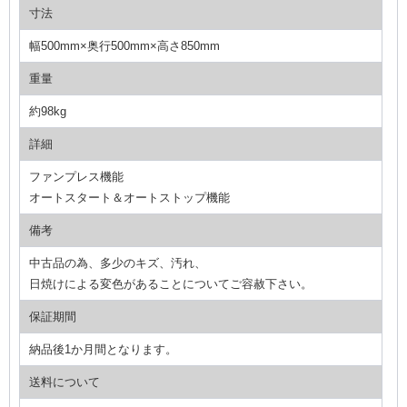
寸法
幅500mm×奥行500mm×高さ850mm
重量
約98kg
詳細
ファンプレス機能
オートスタート＆オートストップ機能
備考
中古品の為、多少のキズ、汚れ、
日焼けによる変色があることについてご容赦下さい。
保証期間
納品後1か月間となります。
送料について