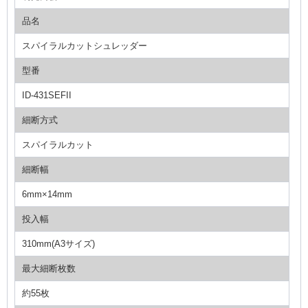
品名
スパイラルカットシュレッダー
型番
ID-431SEFII
細断方式
スパイラルカット
細断幅
6mm×14mm
投入幅
310mm(A3サイズ)
最大細断枚数
約55枚