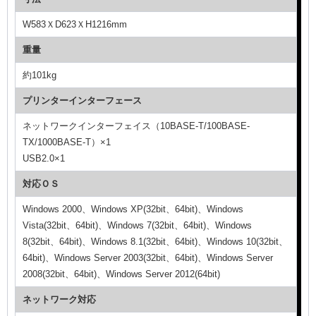
W583ＸD623ＸH1216mm
重量
約101kg
プリンターインターフェース
ネットワークインターフェイス（10BASE-T/100BASE-
TX/1000BASE-T）×1
USB2.0×1
対応ＯＳ
Windows 2000、Windows XP(32bit、64bit)、Windows
Vista(32bit、64bit)、Windows 7(32bit、64bit)、Windows
8(32bit、64bit)、Windows 8.1(32bit、64bit)、Windows 10(32bit、
64bit)、Windows Server 2003(32bit、64bit)、Windows Server
2008(32bit、64bit)、Windows Server 2012(64bit)
ネットワーク対応