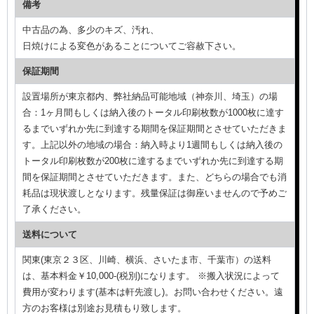
備考
中古品の為、多少のキズ、汚れ、
日焼けによる変色があることについてご容赦下さい。
保証期間
設置場所が東京都内、弊社納品可能地域（神奈川、埼玉）の場
合：1ヶ月間もしくは納入後のトータル印刷枚数が1000枚に達す
るまでいずれか先に到達する期間を保証期間とさせていただきま
す。上記以外の地域の場合：納入時より1週間もしくは納入後の
トータル印刷枚数が200枚に達するまでいずれか先に到達する期
間を保証期間とさせていただきます。また、どちらの場合でも消
耗品は現状渡しとなります。残量保証は御座いませんので予めご
了承ください。
送料について
関東(東京２３区、川崎、横浜、さいたま市、千葉市）の送料
は、基本料金￥10,000-(税別)になります。 ※搬入状況によって
費用が変わります(基本は軒先渡し)。お問い合わせください。遠
方のお客様は別途お見積もり致します。