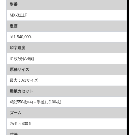
型番
MX-3111F
定価
￥1.540,000-
印字速度
31枚/分(A4横)
原稿サイズ
最大：A3サイズ
用紙カセット
4段(550枚×4)＋手差し(100枚)
ズーム
25％～400％
寸法