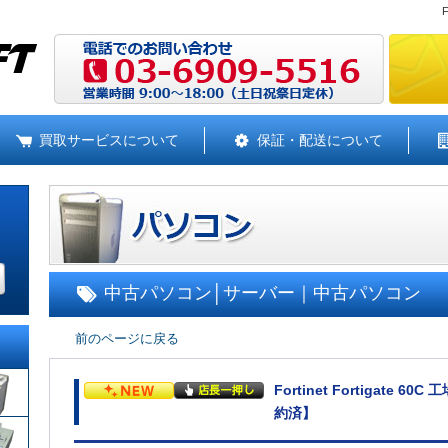
買取サービスについて
保証・配送について
中古パソコン
│
サーバー｜中古パソコン
前のページに戻る
Fortinet Fortigate
約済】