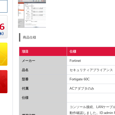
商品仕様
項目
仕様
メーカー
Fortinet
品名
セキュリティアプライアンス
型番
Fortigate 60C
付属
ACアダプタのみ
仕様
コンソール接続、LANケーブル
動作確認しました。ID:admi