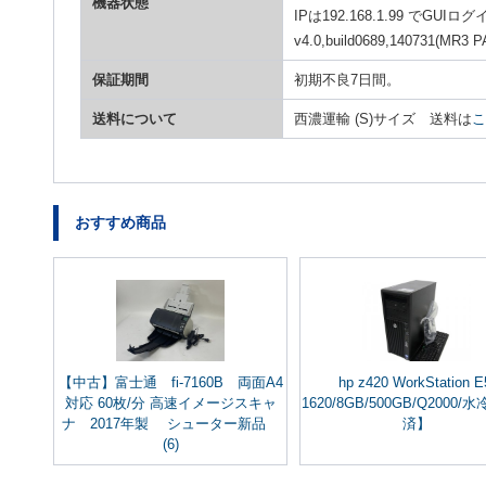
機器状態
IPは192.168.1.99 でG
v4.0,build0689,14073
保証期間
初期不良7日間。
送料について
西濃運輸 (S)サイズ 送料は
こ
おすすめ商品
【中古】富士通 fi-7160B 両面A4
hp z420 WorkStation E
対応 60枚/分 高速イメージスキャ
1620/8GB/500GB/Q2000
ナ 2017年製 シューター新品
済】
(6)