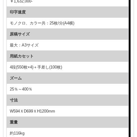
￥1,632,000-
印字速度
モノクロ、カラー共：25枚/分(A4横)
原稿サイズ
最大：A3サイズ
用紙カセット
4段(550枚×4)＋手差し(100枚)
ズーム
25％～400％
寸法
W594ＸD699ＸH1200mm
重量
約116kg