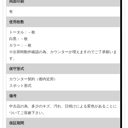
両面印刷
有
使用枚数
トータル：－枚
白黒：－枚
カラー：－枚
※出荷時動作確認の為、カウンターが増えますのでご了承願いま
す。
保守形式
カウンター契約（都内近郊）
スポット形式
備考
中古品の為、多少のキズ、汚れ、日焼けによる変色があることに
ついてご容赦下さい。
保証期間