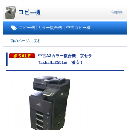
コピー機
│
カラー複合機｜中古コピー機
前のページに戻る
中古A3カラー複合機 京セラ
Taskalfa2551ci 激安！