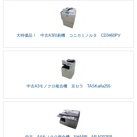
大特価品！ 中古A3印刷機 コニカミノルタ CD3460PV
中古A3モノクロ複合機 京セラ TASKalfa255
中古 A4モノクロ複合機 SHARP AR-N202FP