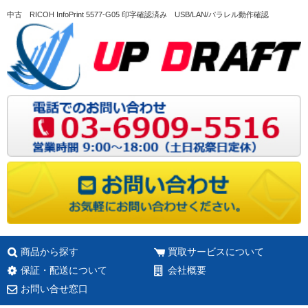
中古 RICOH InfoPrint 5577-G05 印字確認済み USB/LAN/パラレル動作確認
商品から探す
買取サービスについて
保証・配送について
会社概要
お問い合せ窓口