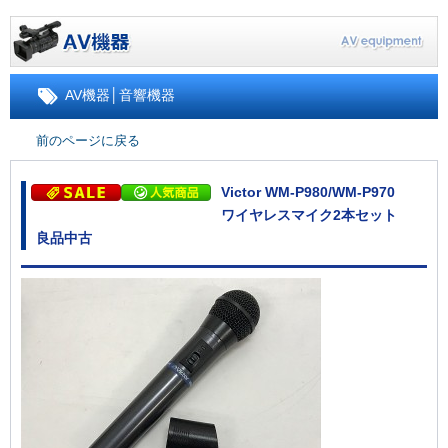
AV機器
│
音響機器
前のページに戻る
Victor WM-P980/WM-P970
ワイヤレスマイク2本セット
良品中古