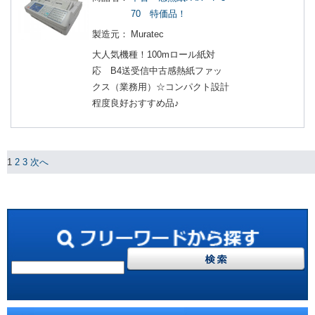
70 特価品！
製造元：
Muratec
大人気機種！100mロール紙対
応 B4送受信中古感熱紙ファッ
クス（業務用）☆コンパクト設計
程度良好おすすめ品♪
1
2
3
次へ