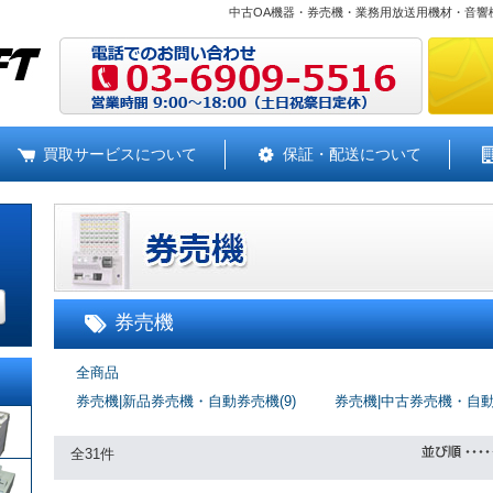
中古OA機器・券売機・業務用放送用機材・音響
買取サービスについて
保証・配送について
券売機
全商品
券売機|新品券売機・自動券売機(9)
券売機|中古券売機・自動券
全31件