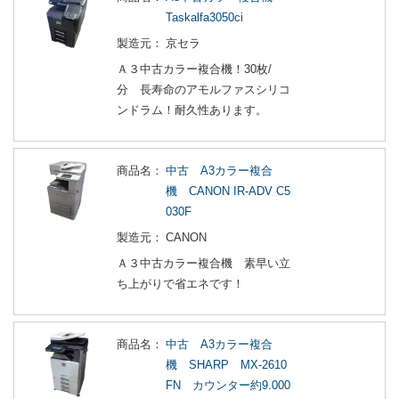
Taskalfa3050ci
製造元：
京セラ
Ａ３中古カラー複合機！30枚/
分 長寿命のアモルファスシリコ
ンドラム！耐久性あります。
商品名：
中古 A3カラー複合
機 CANON IR-ADV C5
030F
製造元：
CANON
Ａ３中古カラー複合機 素早い立
ち上がりで省エネです！
商品名：
中古 A3カラー複合
機 SHARP MX-2610
FN カウンター約9.000