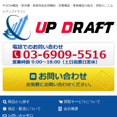
中古OA機器・券売機・業務用放送用機材・音響機器・事務機器の販売・買取のことな
らアップドラフト
商品から探す
買取サービスについて
保証・配送について
会社概要
お問い合せ窓口