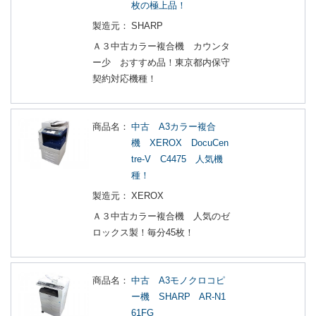
枚の極上品！
製造元：
SHARP
Ａ３中古カラー複合機 カウンタ
ー少 おすすめ品！東京都内保守
契約対応機種！
商品名：
中古 A3カラー複合
機 XEROX DocuCen
tre-V C4475 人気機
種！
製造元：
XEROX
Ａ３中古カラー複合機 人気のゼ
ロックス製！毎分45枚！
商品名：
中古 A3モノクロコピ
ー機 SHARP AR-N1
61FG