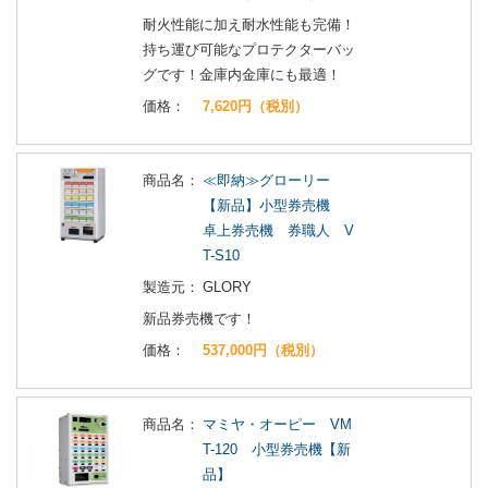
耐火性能に加え耐水性能も完備！
持ち運び可能なプロテクターバッ
グです！金庫内金庫にも最適！
価格：
7,620円（税別）
商品名：
≪即納≫グローリー
【新品】小型券売機
卓上券売機 券職人 V
T-S10
製造元：
GLORY
新品券売機です！
価格：
537,000円（税別）
商品名：
マミヤ・オーピー VM
T-120 小型券売機【新
品】