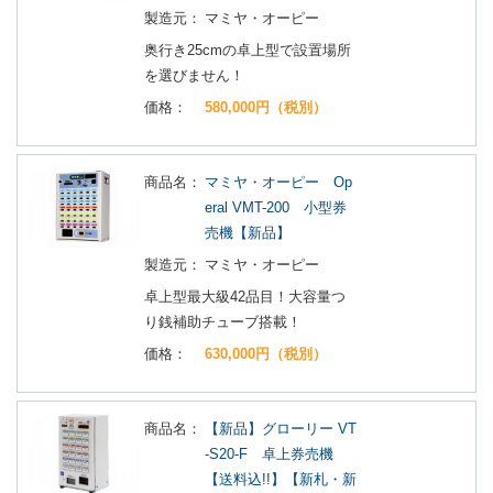
製造元：
マミヤ・オーピー
奥行き25cmの卓上型で設置場所
を選びません！
価格：
580,000円（税別）
商品名：
マミヤ・オーピー Op
eral VMT-200 小型券
売機【新品】
製造元：
マミヤ・オーピー
卓上型最大級42品目！大容量つ
り銭補助チューブ搭載！
価格：
630,000円（税別）
商品名：
【新品】グローリー VT
-S20-F 卓上券売機
【送料込!!】【新札・新