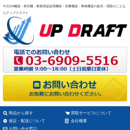
中古OA機器・券売機・業務用放送用機材・音響機器・事務機器の販売・買取のことな
らアップドラフト
商品から探す
買取サービスについて
保証・配送について
会社概要
お問い合せ窓口