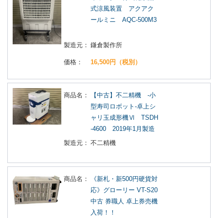
式涼風装置 アクアク
ールミニ AQC-500M3
製造元：
鎌倉製作所
価格：
16,500円（税別）
商品名：
【中古】不二精機 -小
型寿司ロボット-卓上シ
ャリ玉成形機Ⅵ TSDH
-4600 2019年1月製造
製造元：
不二精機
商品名：
《新札・新500円硬貨対
応》グローリー VT-S20
中古 券職人 卓上券売機
入荷！！