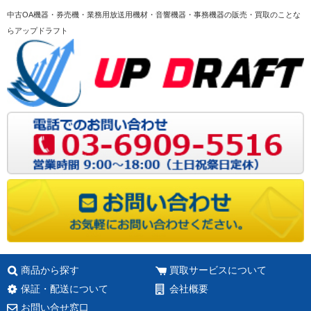
中古OA機器・券売機・業務用放送用機材・音響機器・事務機器の販売・買取のことな
らアップドラフト
商品から探す
買取サービスについて
保証・配送について
会社概要
お問い合せ窓口