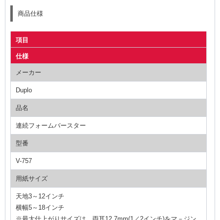
商品仕様
項目
仕様
メーカー
Duplo
品名
連続フォームバースター
型番
V-757
用紙サイズ
天地3～12インチ
横幅5～18インチ
※最大仕上がりサイズは、両耳12.7mm(1／2インチ)をマ－ジン