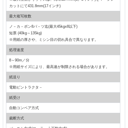
カットにて431.8mm(17インチ)
最大複写枚数
ノ－カ－ボン8パ－ツ迄(最大45kgx8以下)
短票 (40kg～135kg)
※用紙の厚さや、ミシン目の切れ具合で異なります。
処理速度
8～90m／分
※用紙サイズにより、最高速が制限される場合があります。
紙送り
電動ピントラクタ－
紙受け
自動コンベア方式
裁断方式