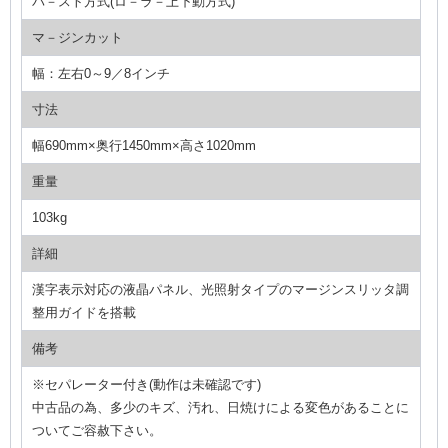
バ－スト方式(ロ－ラ－上下動方式)
マ－ジンカット
幅：左右0～9／8インチ
寸法
幅690mm×奥行1450mm×高さ1020mm
重量
103kg
詳細
漢字表示対応の液晶パネル、光照射タイプのマージンスリッタ調
整用ガイドを搭載
備考
※セパレーター付き(動作は未確認です)
中古品の為、多少のキズ、汚れ、日焼けによる変色があることに
ついてご容赦下さい。