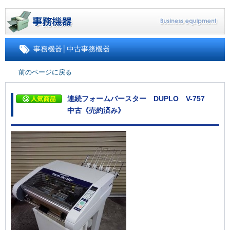
事務機器
│
中古事務機器
前のページに戻る
連続フォームバースター DUPLO V-757
中古《売約済み》