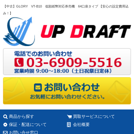
【中古】GLORY VT-B10 低額紙幣対応券売機 64口座タイプ 【安心の設定費用込
み！】
商品から探す
買取サービスについて
保証・配送について
会社概要
お問い合せ窓口