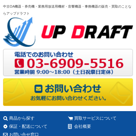
中古OA機器・券売機・業務用放送用機材・音響機器・事務機器の販売・買取のことな
らアップドラフト
商品から探す
買取サービスについて
保証・配送について
会社概要
お問い合せ窓口