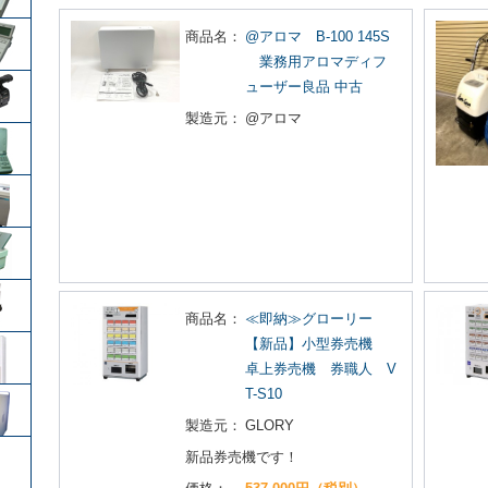
商品名：
@アロマ B-100 145S
業務用アロマディフ
ューザー良品 中古
製造元：
@アロマ
商品名：
≪即納≫グローリー
【新品】小型券売機
卓上券売機 券職人 V
T-S10
製造元：
GLORY
新品券売機です！