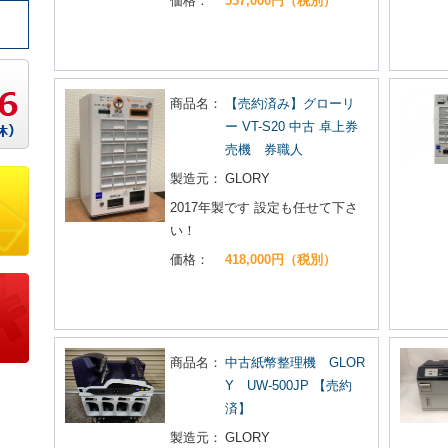
価格：
537,000円（税別）
商品名：
【売約済み】グローリ
ー VT-S20 中古 卓上券
売機 券職人
製造元：
GLORY
2017年製です 設定も任せて下さ
い！
価格：
418,000円（税別）
商品名：
中古紙幣整理機 GLOR
Y UW-500JP 【売約
済】
製造元：
GLORY